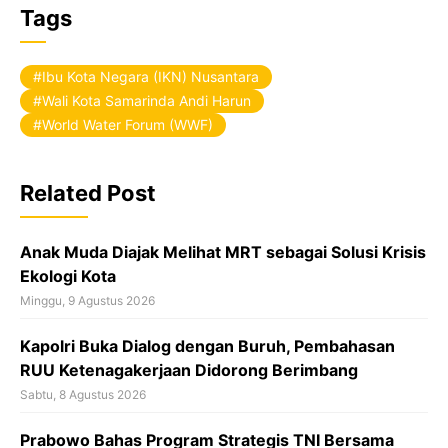
a
Tags
c
e
Ibu Kota Negara (IKN) Nusantara
b
Wali Kota Samarinda Andi Harun
World Water Forum (WWF)
o
o
Related Post
k
Anak Muda Diajak Melihat MRT sebagai Solusi Krisis
Ekologi Kota
Minggu, 9 Agustus 2026
Kapolri Buka Dialog dengan Buruh, Pembahasan
RUU Ketenagakerjaan Didorong Berimbang
Sabtu, 8 Agustus 2026
Prabowo Bahas Program Strategis TNI Bersama