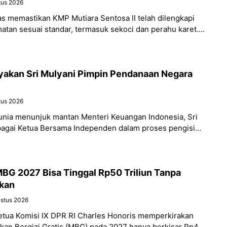
tus 2026
s memastikan KMP Mutiara Sentosa II telah dilengkapi
tan sesuai standar, termasuk sekoci dan perahu karet.
tan tersebut tidak dapat digunakan
yakan Sri Mulyani Pimpin Pendanaan Negara
tus 2026
unia menunjuk mantan Menteri Keuangan Indonesia, Sri
ebagai Ketua Bersama Independen dalam proses pengisian
i Pembangunan Internasional (International Development
BG 2027 Bisa Tinggal Rp50 Triliun Tanpa
kan
ustus 2026
Ketua Komisi IX DPR RI Charles Honoris memperkirakan
an Bergizi Gratis (MBG) pada 2027 hanya berkisar Rp40