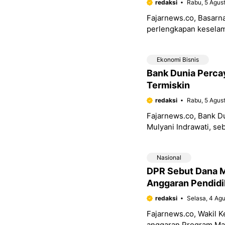
redaksi
Rabu, 5 Agus
Fajarnews.co, Basarna
perlengkapan keselama
Namun, seluruh perala
Ekonomi Bisnis
Bank Dunia Perca
Termiskin
redaksi
Rabu, 5 Agus
Fajarnews.co, Bank D
Mulyani Indrawati, s
kembali dana Asosias
Nasional
DPR Sebut Dana M
Anggaran Pendidi
redaksi
Selasa, 4 Ag
Fajarnews.co, Wakil 
anggaran Program Mak