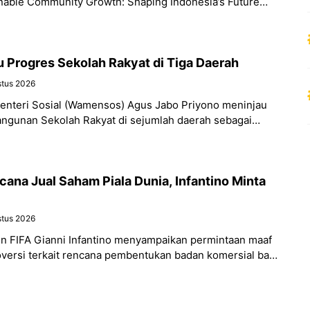
nable Community Growth: Shaping Indonesia’s Future
Progres Sekolah Rakyat di Tiga Daerah
stus 2026
Menteri Sosial (Wamensos) Agus Jabo Priyono meninjau
gunan Sekolah Rakyat di sejumlah daerah sebagai
perluas akses pendidikan gratis bagi
cana Jual Saham Piala Dunia, Infantino Minta
stus 2026
en FIFA Gianni Infantino menyampaikan permintaan maaf
oversi terkait rencana pembentukan badan komersial baru
su penjualan saham Piala Dunia