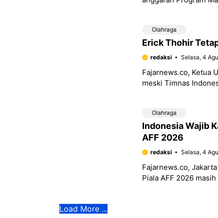
triliun hingga Rp50 tri
Olahraga
Erick Thohir Teta
redaksi
Selasa, 4 Ag
Fajarnews.co, Ketua 
meski Timnas Indones
pada laga Grup A Pial
Olahraga
Indonesia Wajib K
AFF 2026
redaksi
Selasa, 4 Ag
Fajarnews.co, Jakarta
Piala AFF 2026 masih
Vietnam pada laga Gr
Load More ...