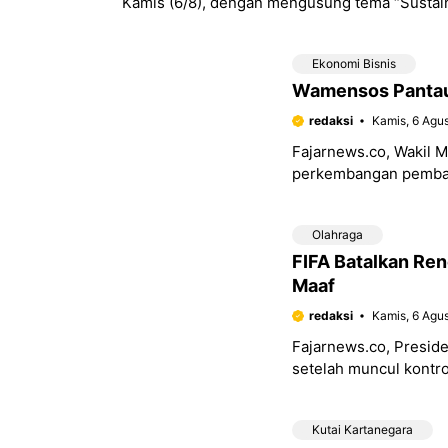
Kamis (6/8), dengan mengusung tema “Sustai
Inclusive Economy”.
Ekonomi Bisnis
Wamensos Pantau 
redaksi
Kamis, 6 Agu
Fajarnews.co, Wakil 
perkembangan pemban
bagian dari upaya mem
Olahraga
FIFA Batalkan Ren
Maaf
redaksi
Kamis, 6 Agu
Fajarnews.co, Presid
setelah muncul kontr
yang sempat memicu i
Kutai Kartanegara