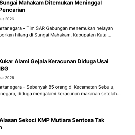
i Sungai Mahakam Ditemukan Meninggal
 Pencarian
tus 2026
 Kartanegara – Tim SAR Gabungan menemukan nelayan
porkan hilang di Sungai Mahakam, Kabupaten Kutai
ondisi meninggal dunia pada Selasa
Kukar Alami Gejala Keracunan Diduga Usai
MBG
tus 2026
Kartanegara – Sebanyak 85 orang di Kecamatan Sebulu,
anegara, diduga mengalami keracunan makanan setelah
 dari program Makan Bergizi Gratis
Alasan Sekoci KMP Mutiara Sentosa Tak
n