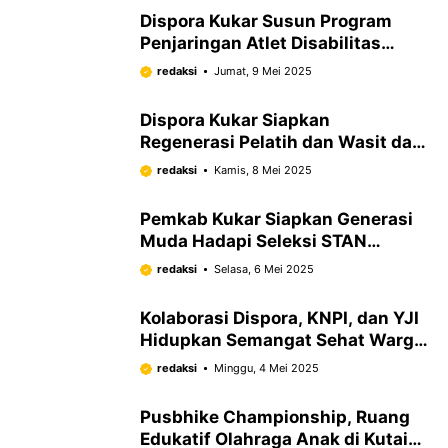
Dispora Kukar Susun Program
Penjaringan Atlet Disabilitas
hingga Pelosok Desa
redaksi
Jumat, 9 Mei 2025
Dispora Kukar Siapkan
Regenerasi Pelatih dan Wasit dari
Kalangan Mantan Atlet Melalui
redaksi
Kamis, 8 Mei 2025
Sertifikasi
Pemkab Kukar Siapkan Generasi
Muda Hadapi Seleksi STAN
Melalui Binlat
redaksi
Selasa, 6 Mei 2025
Kolaborasi Dispora, KNPI, dan YJI
Hidupkan Semangat Sehat Warga
Loa Kulu
redaksi
Minggu, 4 Mei 2025
Pusbhike Championship, Ruang
Edukatif Olahraga Anak di Kutai