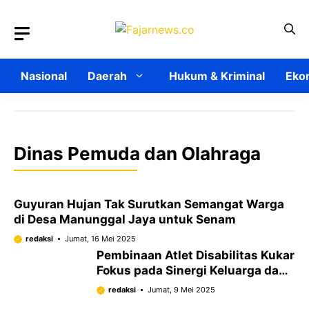
Langsung
ke
isi
Nasional
Daerah
Hukum & Kriminal
Ekon
Dinas Pemuda dan Olahraga
Guyuran Hujan Tak Surutkan Semangat Warga
di Desa Manunggal Jaya untuk Senam
redaksi
Jumat, 16 Mei 2025
Pembinaan Atlet Disabilitas Kukar
Fokus pada Sinergi Keluarga dan
Pemerintah Desa
redaksi
Jumat, 9 Mei 2025