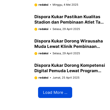
Kartanegara
redaksi
Minggu, 4 Mei 2025
Dispora Kukar Pastikan Kualitas
Stadion dan Pembinaan Atlet Tak
Terganggu Meski dalam
redaksi
Selasa, 29 April 2025
Keterbatasan Anggaran
Dispora Kukar Dorong Wirausaha
Muda Lewat Klinik Pembinaan
Berbasis Kebutuhan
redaksi
Selasa, 29 April 2025
Dispora Kukar Dorong Kompetensi
Digital Pemuda Lewat Program
Sertifikasi
redaksi
Jumat, 25 April 2025
Load More ...