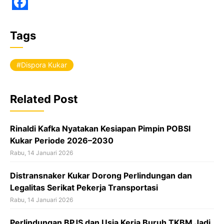
F
a
Tags
c
e
Dispora Kukar
b
o
Related Post
o
k
Rinaldi Kafka Nyatakan Kesiapan Pimpin POBSI
Kukar Periode 2026–2030
Rabu, 14 Januari 2026
Distransnaker Kukar Dorong Perlindungan dan
Legalitas Serikat Pekerja Transportasi
Rabu, 14 Januari 2026
Perlindungan BPJS dan Usia Kerja Buruh TKBM Jadi