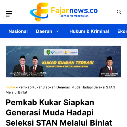
Langsung
ke
isi
Nasional
Daerah
Hukum & Kriminal
Ekon
Home
»
Pemkab Kukar Siapkan Generasi Muda Hadapi Seleksi STAN
Melalui Binlat
Pemkab Kukar Siapkan
Generasi Muda Hadapi
Seleksi STAN Melalui Binlat