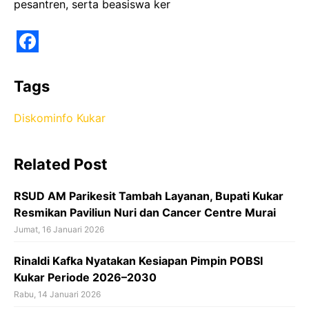
pesantren, serta beasiswa ker
F
a
Tags
c
Diskominfo Kukar
e
b
Related Post
o
o
RSUD AM Parikesit Tambah Layanan, Bupati Kukar
k
Resmikan Paviliun Nuri dan Cancer Centre Murai
Jumat, 16 Januari 2026
Rinaldi Kafka Nyatakan Kesiapan Pimpin POBSI
Kukar Periode 2026–2030
Rabu, 14 Januari 2026