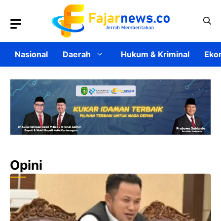
Langsung
ke
isi
Nasional
Daerah
Hukum & Kriminal
Ekon
Opini