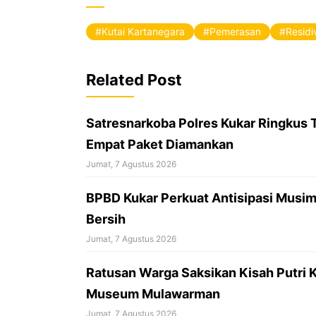
c
e
Kutai Kartanegara
Pemerasan
Residi
b
o
Related Post
o
k
Satresnarkoba Polres Kukar Ringkus 
Empat Paket Diamankan
Jumat, 7 Agustus 2026
BPBD Kukar Perkuat Antisipasi Musim 
Bersih
Jumat, 7 Agustus 2026
Ratusan Warga Saksikan Kisah Putri 
Museum Mulawarman
Jumat, 7 Agustus 2026