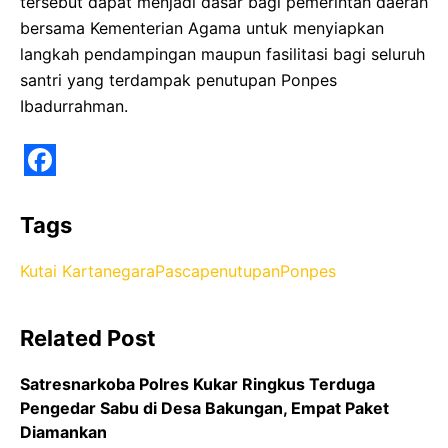
tersebut dapat menjadi dasar bagi pemerintah daerah
bersama Kementerian Agama untuk menyiapkan
langkah pendampingan maupun fasilitasi bagi seluruh
santri yang terdampak penutupan Ponpes
Ibadurrahman.
F
a
Tags
c
Kutai Kartanegara
Pascapenutupan
Ponpes
e
b
Related Post
o
o
Satresnarkoba Polres Kukar Ringkus Terduga
k
Pengedar Sabu di Desa Bakungan, Empat Paket
Diamankan