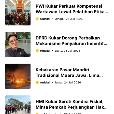
PWI Kukar Perkuat Kompetensi
Wartawan Lewat Pelatihan Etika
Jurnalistik dan Public Speaking
redaksi
Minggu, 26 Juli 2026
DPRD Kukar Dorong Perbaikan
Mekanisme Penyaluran Insentif
Guru, Indikasi Rekening Masih
redaksi
Sabtu, 25 Juli 2026
Didalami
Kebakaran Pasar Mandiri
Tradisional Muara Jawa, Lima
Kios Ludes Dilalap Api
redaksi
Jumat, 24 Juli 2026
HMI Kukar Soroti Kondisi Fiskal,
Minta Pemkab Perjuangkan Hak
Daerah ke Pemerintah Pusat