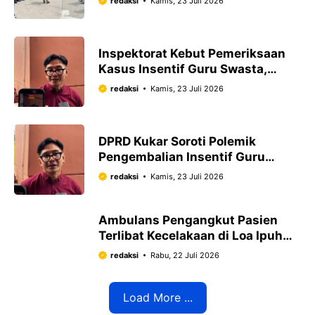
redaksi
Kamis, 23 Juli 2026
Inspektorat Kebut Pemeriksaan
Kasus Insentif Guru Swasta,
DPRD Tunggu Hasil Akhir
redaksi
Kamis, 23 Juli 2026
DPRD Kukar Soroti Polemik
Pengembalian Insentif Guru
Swasta, Sebut Awalnya Bentuk
redaksi
Kamis, 23 Juli 2026
Niat Baik Pemda
Ambulans Pengangkut Pasien
Terlibat Kecelakaan di Loa Ipuh
Darat, Sopir Dievakuasi dari Kabin
redaksi
Rabu, 22 Juli 2026
Load More ...