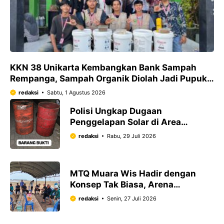
KKN 38 Unikarta Kembangkan Bank Sampah
Rempanga, Sampah Organik Diolah Jadi Pupuk
Cair
redaksi
Sabtu, 1 Agustus 2026
Polisi Ungkap Dugaan
Penggelapan Solar di Area
Tambang Loa Janan, Tiga
redaksi
Rabu, 29 Juli 2026
Karyawan Jadi Tersangka
MTQ Muara Wis Hadir dengan
Konsep Tak Biasa, Arena
Dibangun di Dasar Danau
redaksi
Senin, 27 Juli 2026
Melintang yang Mengering