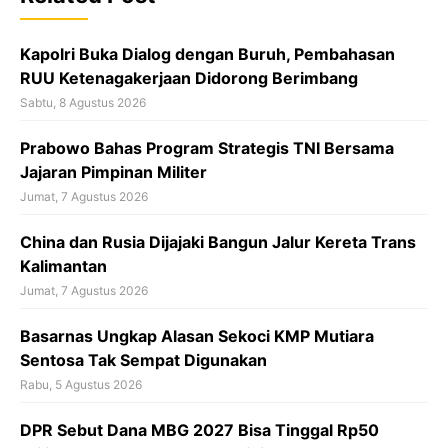
o
k
Kapolri Buka Dialog dengan Buruh, Pembahasan
RUU Ketenagakerjaan Didorong Berimbang
Sabtu, 8 Agustus 2026
Prabowo Bahas Program Strategis TNI Bersama
Jajaran Pimpinan Militer
Jumat, 7 Agustus 2026
China dan Rusia Dijajaki Bangun Jalur Kereta Trans
Kalimantan
Jumat, 7 Agustus 2026
Basarnas Ungkap Alasan Sekoci KMP Mutiara
Sentosa Tak Sempat Digunakan
Rabu, 5 Agustus 2026
DPR Sebut Dana MBG 2027 Bisa Tinggal Rp50