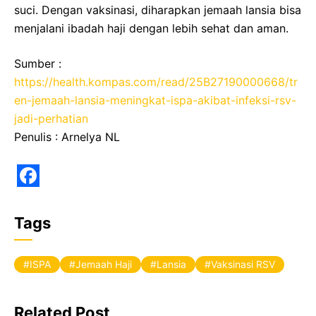
suci. Dengan vaksinasi, diharapkan jemaah lansia bisa
menjalani ibadah haji dengan lebih sehat dan aman.
Sumber :
https://health.kompas.com/read/25B27190000668/tr
en-jemaah-lansia-meningkat-ispa-akibat-infeksi-rsv-
jadi-perhatian
Penulis : Arnelya NL
F
a
Tags
c
e
ISPA
Jemaah Haji
Lansia
Vaksinasi RSV
b
o
Related Post