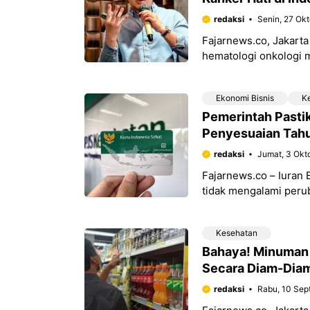
redaksi
Senin, 27 Ok
Fajarnews.co, Jakarta
hematologi onkologi 
penanganan kanker ha
Ekonomi Bisnis
K
Pemerintah Pastik
Penyesuaian Tah
redaksi
Jumat, 3 Okt
Fajarnews.co – Iuran
tidak mengalami peru
berlaku pada bulan-b
Kesehatan
Bahaya! Minuman S
Secara Diam-Dia
redaksi
Rabu, 10 Sep