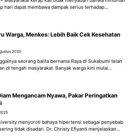
 – Masyarakat kerap kali tidak menyadari bahwa minuman
ap hari dapat membawa dampak serius terhadap
an yang memiliki fungsi
ru Warga, Menkes: Lebih Baik Cek Kesehatan
gustus 2025
ggalnya seorang balita bernama Raya di Sukabumi telah
n di tengah masyarakat. Banyak warga kini mulai
mengira infeksi cacing
Diam Mengancam Nyawa, Pakar Peringatkan
i
 2025
niversity menyoroti bahaya hipertensi sebagai penyebab
ring tidak disadari. Dr. Christy Efiyanti menjelaskan
tinggi menyebabkan berbagai