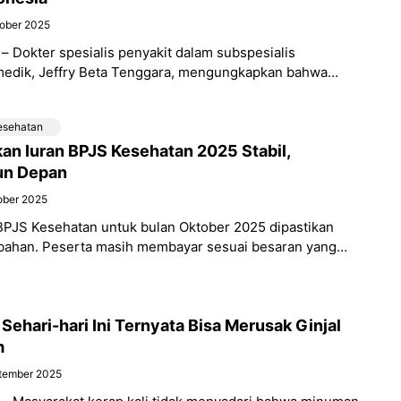
tober 2025
 – Dokter spesialis penyakit dalam subspesialis
medik, Jeffry Beta Tenggara, mengungkapkan bahwa
ti di Indonesia masih menghadapi hambatan besar.
esehatan
an Iuran BPJS Kesehatan 2025 Stabil,
un Depan
ober 2025
 BPJS Kesehatan untuk bulan Oktober 2025 dipastikan
bahan. Peserta masih membayar sesuai besaran yang
ulan sebelumnya. Penetapan ini
ehari-hari Ini Ternyata Bisa Merusak Ginjal
m
tember 2025