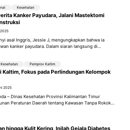
onal
Kesehatan
erita Kanker Payudara, Jalani Mastektomi
nstruksi
i 2025
yi asal Inggris, Jessie J, mengungkapkan bahwa ia
wan kanker payudara. Dalam siaran langsung di
uni 2025, ia
Kesehatan
Pemprov Kaltim
i Kaltim, Fokus pada Perlindungan Kelompok
ni 2025
nda – Dinas Kesehatan Provinsi Kalimantan Timur
nan Peraturan Daerah tentang Kawasan Tanpa Rokok
Kesehatan, Jaya Mualimin, mengatakan bahwa baru
an hingga Kulit Kering, Inilah Gejala Diabetes