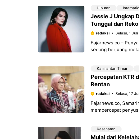
Hiburan
Internati
Jessie J Ungkap D
Tunggal dan Reko
redaksi
Selasa, 1 Jul
Fajarnews.co – Penyan
sedang berjuang mela
Instagram pada akhir J
Kalimantan Timur
Percepatan KTR d
Rentan
redaksi
Selasa, 17 Ju
Fajarnews.co, Samari
mempercepat penyusu
(KTR). Kepala Dinas 
Kesehatan
Mulai dari Kelelah