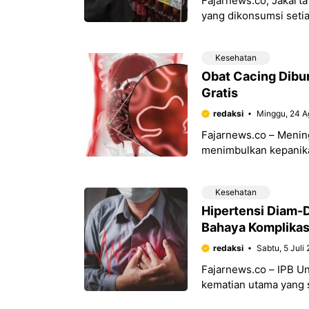
Fajarnews.co, Jakarta
yang dikonsumsi seti
kesehatan ginjal. Org
Kesehatan
Obat Cacing Dibu
Gratis
redaksi
Minggu, 24 A
Fajarnews.co – Menin
menimbulkan kepanika
berburu obat cacing, 
Kesehatan
Hipertensi Diam-
Bahaya Komplikas
redaksi
Sabtu, 5 Juli
Fajarnews.co – IPB U
kematian utama yang se
bahwa tekanan darah 