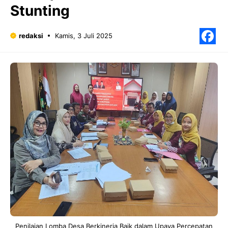
Stunting
redaksi
Kamis, 3 Juli 2025
F
Penilaian Lomba Desa Berkinerja Baik dalam Upaya Percepatan