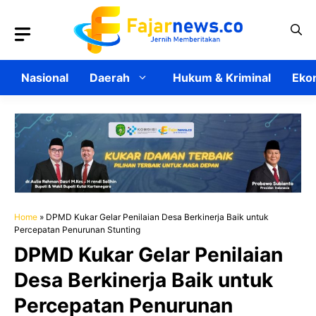
Langsung
ke
isi
Nasional
Daerah
Hukum & Kriminal
Ekon
Home
»
DPMD Kukar Gelar Penilaian Desa Berkinerja Baik untuk
Percepatan Penurunan Stunting
DPMD Kukar Gelar Penilaian
Desa Berkinerja Baik untuk
Percepatan Penurunan