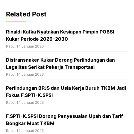
b
o
Related Post
o
k
Rinaldi Kafka Nyatakan Kesiapan Pimpin POBSI
Kukar Periode 2026–2030
Rabu, 14 Januari 2026
Distransnaker Kukar Dorong Perlindungan dan
Legalitas Serikat Pekerja Transportasi
Rabu, 14 Januari 2026
Perlindungan BPJS dan Usia Kerja Buruh TKBM Jadi
Fokus F.SPTI-K.SPSI
Rabu, 14 Januari 2026
F.SPTI-K.SPSI Dorong Penyesuaian Upah dan Tarif
Bongkar Muat TKBM
Rabu, 14 Januari 2026