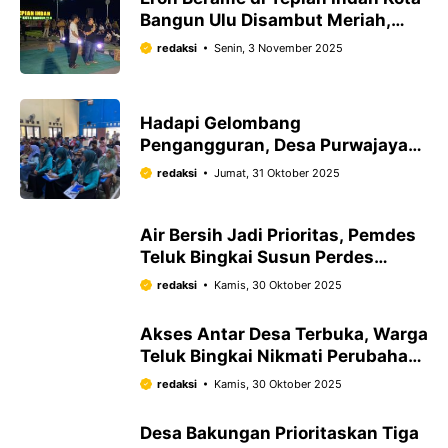
Bangun Ulu Disambut Meriah,
Awali Rangkaian HUT Desa ke-214
redaksi
Senin, 3 November 2025
Hadapi Gelombang
Pengangguran, Desa Purwajaya
Latih Eks Karyawan Tambang Jadi
redaksi
Jumat, 31 Oktober 2025
Petani
Air Bersih Jadi Prioritas, Pemdes
Teluk Bingkai Susun Perdes
Pengelolaan Pamsimas
redaksi
Kamis, 30 Oktober 2025
Akses Antar Desa Terbuka, Warga
Teluk Bingkai Nikmati Perubahan
Besar
redaksi
Kamis, 30 Oktober 2025
Desa Bakungan Prioritaskan Tiga