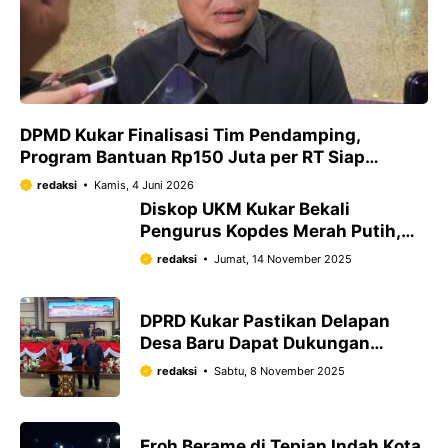
DPMD Kukar Finalisasi Tim Pendamping,
Program Bantuan Rp150 Juta per RT Siap
Dijalankan
redaksi
Kamis, 4 Juni 2026
Diskop UKM Kukar Bekali
Pengurus Kopdes Merah Putih,
Perkuat Pengelolaan Koperasi
redaksi
Jumat, 14 November 2025
Desa yang Produktif
DPRD Kukar Pastikan Delapan
Desa Baru Dapat Dukungan
Anggaran di 2026
redaksi
Sabtu, 8 November 2025
Eroh Berame di Tepian Indah Kota