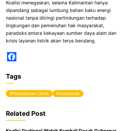
Koalisi menegaskan, selama Kalimantan hanya
dipandang sebagai lumbung bahan baku energi
nasional tanpa diiringi perlindungan terhadap
lingkungan dan pemenuhan hak masyarakat,
paradoks antara kekayaan sumber daya alam dan
krisis layanan listrik akan terus berulang.
F
a
Tags
c
e
Pemadaman Listrik
Samarinda
b
o
Related Post
o
Koalisi Gratispol Watch Kembali Desak Gubernur