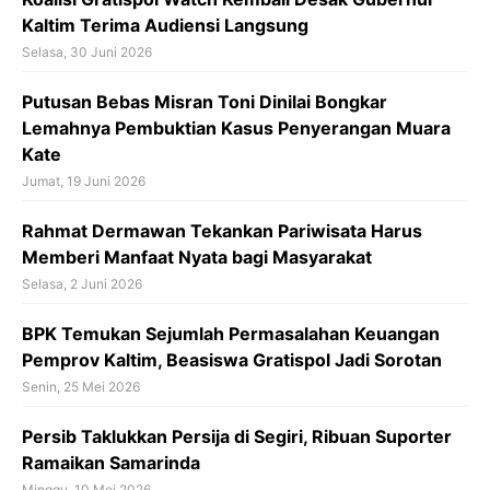
k
Kaltim Terima Audiensi Langsung
Selasa, 30 Juni 2026
Putusan Bebas Misran Toni Dinilai Bongkar
Lemahnya Pembuktian Kasus Penyerangan Muara
Kate
Jumat, 19 Juni 2026
Rahmat Dermawan Tekankan Pariwisata Harus
Memberi Manfaat Nyata bagi Masyarakat
Selasa, 2 Juni 2026
BPK Temukan Sejumlah Permasalahan Keuangan
Pemprov Kaltim, Beasiswa Gratispol Jadi Sorotan
Senin, 25 Mei 2026
Persib Taklukkan Persija di Segiri, Ribuan Suporter
Ramaikan Samarinda
Minggu, 10 Mei 2026