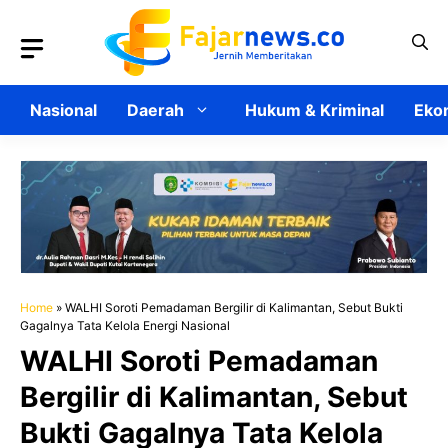
Langsung
ke
isi
Nasional
Daerah
Hukum & Kriminal
Ekon
Home
»
WALHI Soroti Pemadaman Bergilir di Kalimantan, Sebut Bukti
Gagalnya Tata Kelola Energi Nasional
WALHI Soroti Pemadaman
Bergilir di Kalimantan, Sebut
Bukti Gagalnya Tata Kelola