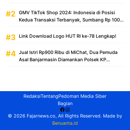
GMV TikTok Shop 2024: Indonesia di Posisi
Kedua Transaksi Terbanyak, Sumbang Rp 100
Triliun
Link Download Logo HUT RI ke-78 Lengkap!
Jual Istri Rp900 Ribu di MiChat, Dua Pemuda
Asal Banjarmasin Diamankan Polsek KP
Samarinda
Redaksi
Tentang
Pedoman Media Siber
Bagian
Facebook
Instagram
© 2026 Fajarnews.co, All Rights Reserved. Made by
Benuanta.id