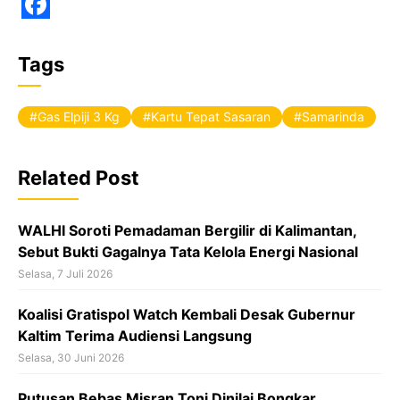
F
a
Tags
c
e
Gas Elpiji 3 Kg
Kartu Tepat Sasaran
Samarinda
b
o
Related Post
o
k
WALHI Soroti Pemadaman Bergilir di Kalimantan,
Sebut Bukti Gagalnya Tata Kelola Energi Nasional
Selasa, 7 Juli 2026
Koalisi Gratispol Watch Kembali Desak Gubernur
Kaltim Terima Audiensi Langsung
Selasa, 30 Juni 2026
Putusan Bebas Misran Toni Dinilai Bongkar