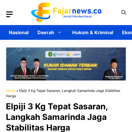
Langsung
ke
isi
Nasional
Daerah
Hukum & Kriminal
Ekon
Home
»
Elpiji 3 Kg Tepat Sasaran, Langkah Samarinda Jaga Stabilitas
Harga
Elpiji 3 Kg Tepat Sasaran,
Langkah Samarinda Jaga
Stabilitas Harga