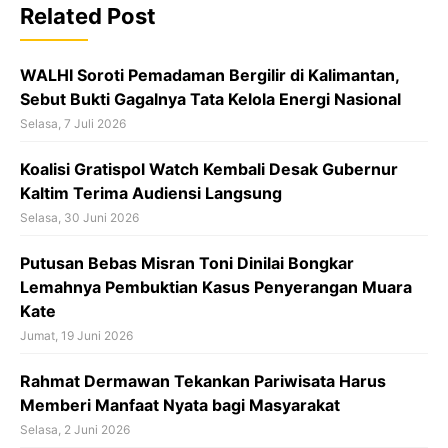
o
Related Post
k
WALHI Soroti Pemadaman Bergilir di Kalimantan,
Sebut Bukti Gagalnya Tata Kelola Energi Nasional
Selasa, 7 Juli 2026
Koalisi Gratispol Watch Kembali Desak Gubernur
Kaltim Terima Audiensi Langsung
Selasa, 30 Juni 2026
Putusan Bebas Misran Toni Dinilai Bongkar
Lemahnya Pembuktian Kasus Penyerangan Muara
Kate
Jumat, 19 Juni 2026
Rahmat Dermawan Tekankan Pariwisata Harus
Memberi Manfaat Nyata bagi Masyarakat
Selasa, 2 Juni 2026