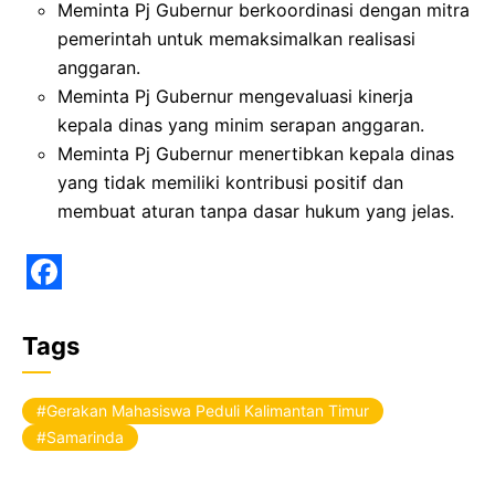
Meminta Pj Gubernur berkoordinasi dengan mitra
pemerintah untuk memaksimalkan realisasi
anggaran.
Meminta Pj Gubernur mengevaluasi kinerja
kepala dinas yang minim serapan anggaran.
Meminta Pj Gubernur menertibkan kepala dinas
yang tidak memiliki kontribusi positif dan
membuat aturan tanpa dasar hukum yang jelas.
F
a
Tags
c
e
Gerakan Mahasiswa Peduli Kalimantan Timur
b
Samarinda
o