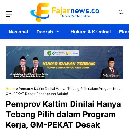
Langsung
ke
isi
Nasional
Daerah
Hukum & Kriminal
Ekon
Home
»
Pemprov Kaltim Dinilai Hanya Tebang Pilih dalam Program Kerja,
GM-PEKAT Desak Pencopotan Sekda!
Pemprov Kaltim Dinilai Hanya
Tebang Pilih dalam Program
Kerja, GM-PEKAT Desak