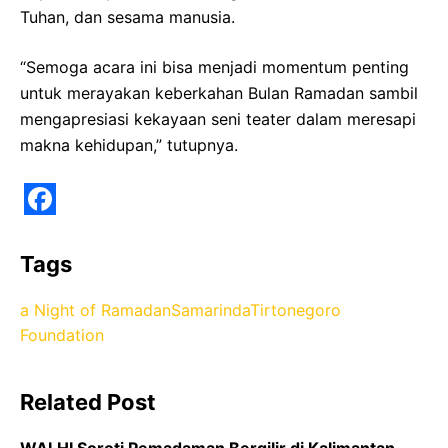
Tuhan, dan sesama manusia.
“Semoga acara ini bisa menjadi momentum penting
untuk merayakan keberkahan Bulan Ramadan sambil
mengapresiasi kekayaan seni teater dalam meresapi
makna kehidupan,” tutupnya.
F
a
Tags
c
a Night of Ramadan
Samarinda
Tirtonegoro
e
Foundation
b
o
Related Post
o