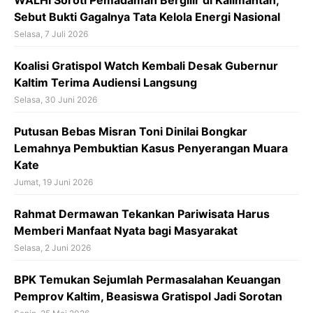
k
WALHI Soroti Pemadaman Bergilir di Kalimantan,
Sebut Bukti Gagalnya Tata Kelola Energi Nasional
Selasa, 7 Juli 2026
Koalisi Gratispol Watch Kembali Desak Gubernur
Kaltim Terima Audiensi Langsung
Selasa, 30 Juni 2026
Putusan Bebas Misran Toni Dinilai Bongkar
Lemahnya Pembuktian Kasus Penyerangan Muara
Kate
Jumat, 19 Juni 2026
Rahmat Dermawan Tekankan Pariwisata Harus
Memberi Manfaat Nyata bagi Masyarakat
Selasa, 2 Juni 2026
BPK Temukan Sejumlah Permasalahan Keuangan
Pemprov Kaltim, Beasiswa Gratispol Jadi Sorotan