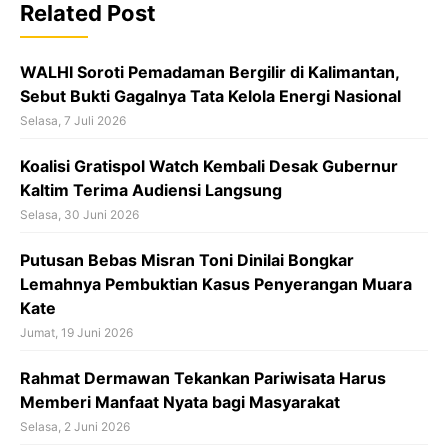
o
Related Post
o
k
WALHI Soroti Pemadaman Bergilir di Kalimantan,
Sebut Bukti Gagalnya Tata Kelola Energi Nasional
Selasa, 7 Juli 2026
Koalisi Gratispol Watch Kembali Desak Gubernur
Kaltim Terima Audiensi Langsung
Selasa, 30 Juni 2026
Putusan Bebas Misran Toni Dinilai Bongkar
Lemahnya Pembuktian Kasus Penyerangan Muara
Kate
Jumat, 19 Juni 2026
Rahmat Dermawan Tekankan Pariwisata Harus
Memberi Manfaat Nyata bagi Masyarakat
Selasa, 2 Juni 2026