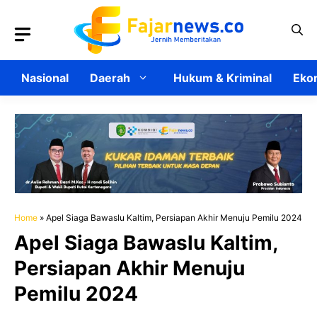
Langsung
ke
isi
Nasional
Daerah
Hukum & Kriminal
Ekon
Home
»
Apel Siaga Bawaslu Kaltim, Persiapan Akhir Menuju Pemilu 2024
Apel Siaga Bawaslu Kaltim,
Persiapan Akhir Menuju
Pemilu 2024