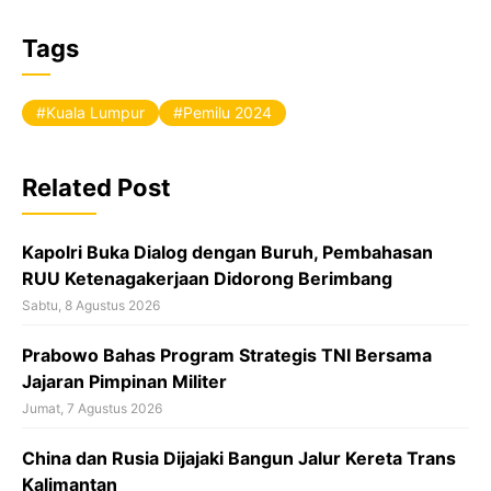
F
a
Tags
c
e
Kuala Lumpur
Pemilu 2024
b
o
Related Post
o
k
Kapolri Buka Dialog dengan Buruh, Pembahasan
RUU Ketenagakerjaan Didorong Berimbang
Sabtu, 8 Agustus 2026
Prabowo Bahas Program Strategis TNI Bersama
Jajaran Pimpinan Militer
Jumat, 7 Agustus 2026
China dan Rusia Dijajaki Bangun Jalur Kereta Trans
Kalimantan