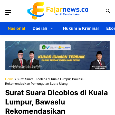
Langsung
ke
isi
Nasional
Daerah
Hukum & Kriminal
Ekon
Home
»
Surat Suara Dicoblos di Kuala Lumpur, Bawaslu
Rekomendasikan Pemungutan Suara Ulang
Surat Suara Dicoblos di Kuala
Lumpur, Bawaslu
Rekomendasikan