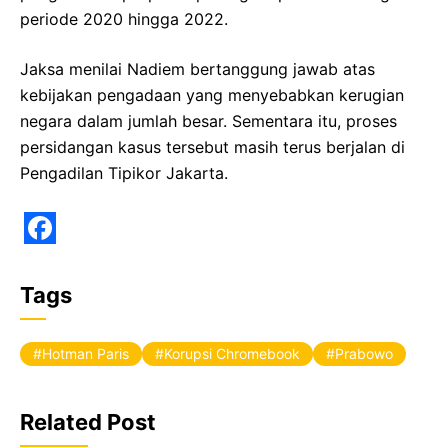
periode 2020 hingga 2022.
Jaksa menilai Nadiem bertanggung jawab atas
kebijakan pengadaan yang menyebabkan kerugian
negara dalam jumlah besar. Sementara itu, proses
persidangan kasus tersebut masih terus berjalan di
Pengadilan Tipikor Jakarta.
F
a
Tags
c
e
Hotman Paris
Korupsi Chromebook
Prabowo
b
o
Related Post