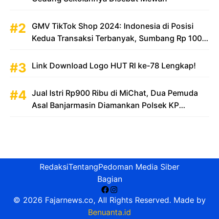
GMV TikTok Shop 2024: Indonesia di Posisi
Kedua Transaksi Terbanyak, Sumbang Rp 100
Triliun
Link Download Logo HUT RI ke-78 Lengkap!
Jual Istri Rp900 Ribu di MiChat, Dua Pemuda
Asal Banjarmasin Diamankan Polsek KP
Samarinda
Redaksi
Tentang
Pedoman Media Siber
Bagian
Facebook
Instagram
© 2026 Fajarnews.co, All Rights Reserved. Made by
Benuanta.id