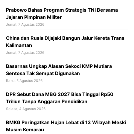
o
k
Prabowo Bahas Program Strategis TNI Bersama
Jajaran Pimpinan Militer
Jumat, 7 Agustus 2026
China dan Rusia Dijajaki Bangun Jalur Kereta Trans
Kalimantan
Jumat, 7 Agustus 2026
Basarnas Ungkap Alasan Sekoci KMP Mutiara
Sentosa Tak Sempat Digunakan
Rabu, 5 Agustus 2026
DPR Sebut Dana MBG 2027 Bisa Tinggal Rp50
Triliun Tanpa Anggaran Pendidikan
Selasa, 4 Agustus 2026
BMKG Peringatkan Hujan Lebat di 13 Wilayah Meski
Musim Kemarau