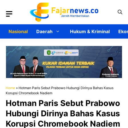
Langsung
ke
isi
Nasional
Daerah
Hukum & Kriminal
Ekon
Home
»
Hotman Paris Sebut Prabowo Hubungi Dirinya Bahas Kasus
Korupsi Chromebook Nadiem
Hotman Paris Sebut Prabowo
Hubungi Dirinya Bahas Kasus
Korupsi Chromebook Nadiem