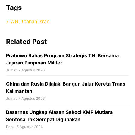
a
Tags
c
7 WNI
Ditahan Israel
e
b
Related Post
o
o
Prabowo Bahas Program Strategis TNI Bersama
k
Jajaran Pimpinan Militer
Jumat, 7 Agustus 2026
China dan Rusia Dijajaki Bangun Jalur Kereta Trans
Kalimantan
Jumat, 7 Agustus 2026
Basarnas Ungkap Alasan Sekoci KMP Mutiara
Sentosa Tak Sempat Digunakan
Rabu, 5 Agustus 2026