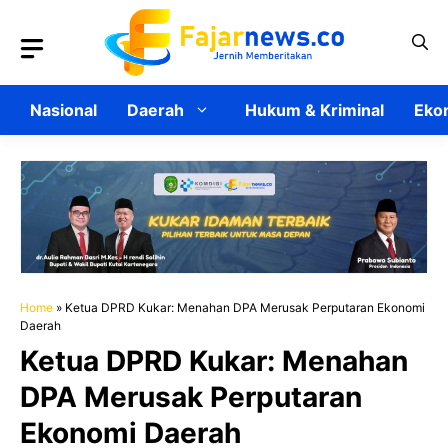
Langsung
ke
isi
Nasional
Daerah
Hukum & Kriminal
Ekon
Home
»
Ketua DPRD Kukar: Menahan DPA Merusak Perputaran Ekonomi
Daerah
Ketua DPRD Kukar: Menahan
DPA Merusak Perputaran
Ekonomi Daerah