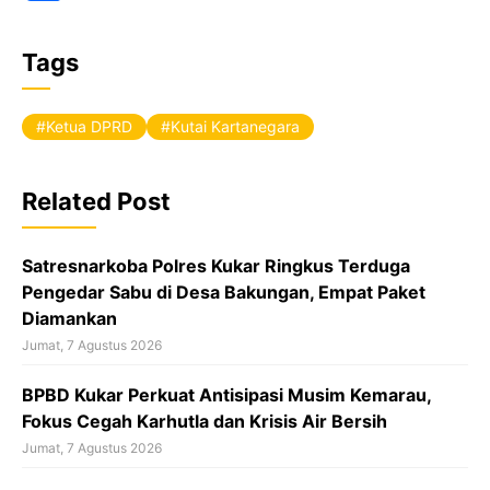
a
c
Tags
e
b
Ketua DPRD
Kutai Kartanegara
o
o
Related Post
k
Satresnarkoba Polres Kukar Ringkus Terduga
Pengedar Sabu di Desa Bakungan, Empat Paket
Diamankan
Jumat, 7 Agustus 2026
BPBD Kukar Perkuat Antisipasi Musim Kemarau,
Fokus Cegah Karhutla dan Krisis Air Bersih
Jumat, 7 Agustus 2026