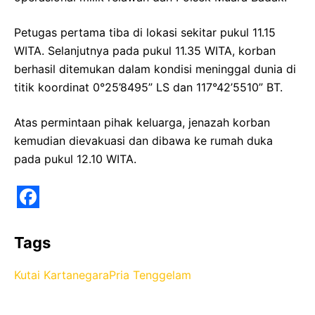
Petugas pertama tiba di lokasi sekitar pukul 11.15
WITA. Selanjutnya pada pukul 11.35 WITA, korban
berhasil ditemukan dalam kondisi meninggal dunia di
titik koordinat 0°25’8495” LS dan 117°42’5510” BT.
Atas permintaan pihak keluarga, jenazah korban
kemudian dievakuasi dan dibawa ke rumah duka
pada pukul 12.10 WITA.
F
a
Tags
c
Kutai Kartanegara
Pria Tenggelam
e
b