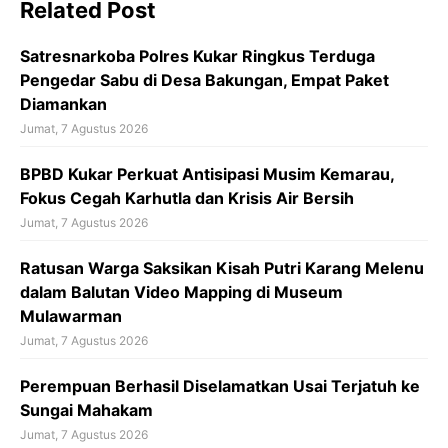
Related Post
o
o
Satresnarkoba Polres Kukar Ringkus Terduga
k
Pengedar Sabu di Desa Bakungan, Empat Paket
Diamankan
Jumat, 7 Agustus 2026
BPBD Kukar Perkuat Antisipasi Musim Kemarau,
Fokus Cegah Karhutla dan Krisis Air Bersih
Jumat, 7 Agustus 2026
Ratusan Warga Saksikan Kisah Putri Karang Melenu
dalam Balutan Video Mapping di Museum
Mulawarman
Jumat, 7 Agustus 2026
Perempuan Berhasil Diselamatkan Usai Terjatuh ke
Sungai Mahakam
Jumat, 7 Agustus 2026