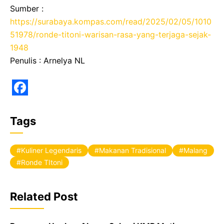
Sumber :
https://surabaya.kompas.com/read/2025/02/05/1010
51978/ronde-titoni-warisan-rasa-yang-terjaga-sejak-
1948
Penulis : Arnelya NL
F
a
Tags
c
e
Kuliner Legendaris
Makanan Tradisional
Malang
b
Ronde TItoni
o
o
Related Post
k