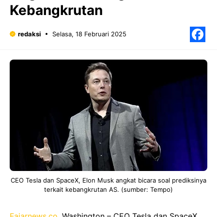
Kebangkrutan
redaksi
Selasa, 18 Februari 2025
F
CEO Tesla dan SpaceX, Elon Musk angkat bicara soal prediksinya
terkait kebangkrutan AS. (sumber: Tempo)
Fajarnews.co
, Washington – CEO Tesla dan SpaceX,