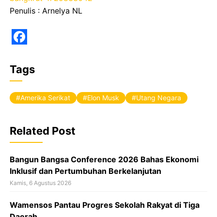
Penulis : Arnelya NL
F
a
Tags
c
e
Amerika Serikat
Elon Musk
Utang Negara
b
o
Related Post
o
k
Bangun Bangsa Conference 2026 Bahas Ekonomi
Inklusif dan Pertumbuhan Berkelanjutan
Kamis, 6 Agustus 2026
Wamensos Pantau Progres Sekolah Rakyat di Tiga
Daerah