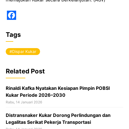
F
a
Tags
c
e
Dispar Kukar
b
o
Related Post
o
k
Rinaldi Kafka Nyatakan Kesiapan Pimpin POBSI
Kukar Periode 2026–2030
Rabu, 14 Januari 2026
Distransnaker Kukar Dorong Perlindungan dan
Legalitas Serikat Pekerja Transportasi