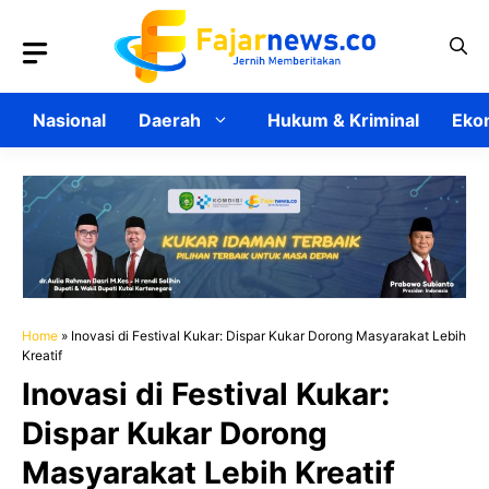
Langsung
ke
isi
Nasional
Daerah
Hukum & Kriminal
Ekon
Home
»
Inovasi di Festival Kukar: Dispar Kukar Dorong Masyarakat Lebih
Kreatif
Inovasi di Festival Kukar:
Dispar Kukar Dorong
Masyarakat Lebih Kreatif