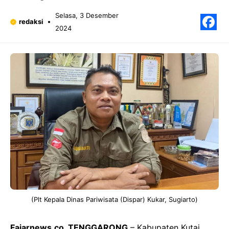
Selasa, 3 Desember
redaksi
2024
F
(Plt Kepala Dinas Pariwisata (Dispar) Kukar, Sugiarto)
Fajarnews.co, TENGGARONG
– Kabupaten Kutai