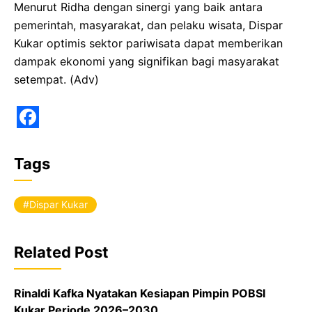
Menurut Ridha dengan sinergi yang baik antara
pemerintah, masyarakat, dan pelaku wisata, Dispar
Kukar optimis sektor pariwisata dapat memberikan
dampak ekonomi yang signifikan bagi masyarakat
setempat. (Adv)
F
a
Tags
c
e
Dispar Kukar
b
o
Related Post
o
k
Rinaldi Kafka Nyatakan Kesiapan Pimpin POBSI
Kukar Periode 2026–2030