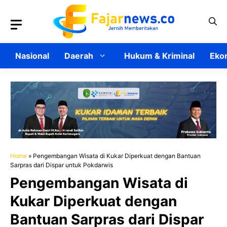
Langsung
ke
isi
Nasional
Daerah
Hukum & Kriminal
Ekon
Home
»
Pengembangan Wisata di Kukar Diperkuat dengan Bantuan
Sarpras dari Dispar untuk Pokdarwis
Pengembangan Wisata di
Kukar Diperkuat dengan
Bantuan Sarpras dari Dispar