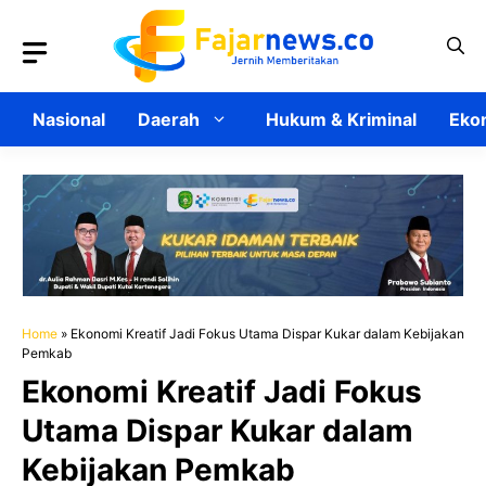
Langsung
ke
isi
Nasional
Daerah
Hukum & Kriminal
Ekon
Home
»
Ekonomi Kreatif Jadi Fokus Utama Dispar Kukar dalam Kebijakan
Pemkab
Ekonomi Kreatif Jadi Fokus
Utama Dispar Kukar dalam
Kebijakan Pemkab