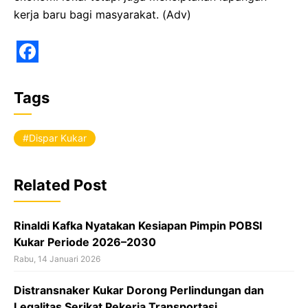
kerja baru bagi masyarakat. (Adv)
F
a
Tags
c
e
Dispar Kukar
b
o
Related Post
o
k
Rinaldi Kafka Nyatakan Kesiapan Pimpin POBSI
Kukar Periode 2026–2030
Rabu, 14 Januari 2026
Distransnaker Kukar Dorong Perlindungan dan
Legalitas Serikat Pekerja Transportasi