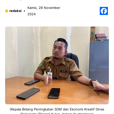
Kamis, 28 November
redaksi
2024
F
(Kepala Bidang Peningkatan SDM dan Ekonomi Kreatif Dinas
Pariwisata (Dispar) Kukar, Antoni Kusbiantoro)