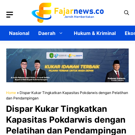
Langsung
ke
isi
Nasional
Daerah
Hukum & Kriminal
Ekon
Home
»
Dispar Kukar Tingkatkan Kapasitas Pokdarwis dengan Pelatihan
dan Pendampingan
Dispar Kukar Tingkatkan
Kapasitas Pokdarwis dengan
Pelatihan dan Pendampingan