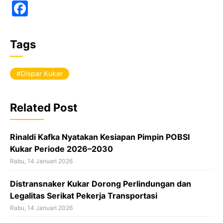
F
a
c
Tags
e
b
Dispar Kukar
o
o
Related Post
k
Rinaldi Kafka Nyatakan Kesiapan Pimpin POBSI
Kukar Periode 2026–2030
Rabu, 14 Januari 2026
Distransnaker Kukar Dorong Perlindungan dan
Legalitas Serikat Pekerja Transportasi
Rabu, 14 Januari 2026