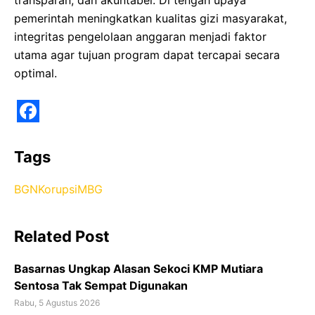
pemerintah meningkatkan kualitas gizi masyarakat,
integritas pengelolaan anggaran menjadi faktor
utama agar tujuan program dapat tercapai secara
optimal.
F
a
Tags
c
BGN
Korupsi
MBG
e
b
Related Post
o
o
Basarnas Ungkap Alasan Sekoci KMP Mutiara
k
Sentosa Tak Sempat Digunakan
Rabu, 5 Agustus 2026