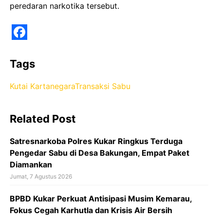
peredaran narkotika tersebut.
F
a
Tags
c
Kutai Kartanegara
Transaksi Sabu
e
b
Related Post
o
o
Satresnarkoba Polres Kukar Ringkus Terduga
k
Pengedar Sabu di Desa Bakungan, Empat Paket
Diamankan
Jumat, 7 Agustus 2026
BPBD Kukar Perkuat Antisipasi Musim Kemarau,
Fokus Cegah Karhutla dan Krisis Air Bersih