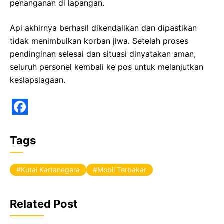
penanganan di lapangan.
Api akhirnya berhasil dikendalikan dan dipastikan
tidak menimbulkan korban jiwa. Setelah proses
pendinginan selesai dan situasi dinyatakan aman,
seluruh personel kembali ke pos untuk melanjutkan
kesiapsiagaan.
F
a
Tags
c
e
Kutai Kartanegara
Mobil Terbakar
b
o
Related Post
o