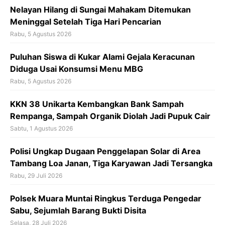
k
Nelayan Hilang di Sungai Mahakam Ditemukan
Meninggal Setelah Tiga Hari Pencarian
Rabu, 5 Agustus 2026
Puluhan Siswa di Kukar Alami Gejala Keracunan
Diduga Usai Konsumsi Menu MBG
Rabu, 5 Agustus 2026
KKN 38 Unikarta Kembangkan Bank Sampah
Rempanga, Sampah Organik Diolah Jadi Pupuk Cair
Sabtu, 1 Agustus 2026
Polisi Ungkap Dugaan Penggelapan Solar di Area
Tambang Loa Janan, Tiga Karyawan Jadi Tersangka
Rabu, 29 Juli 2026
Polsek Muara Muntai Ringkus Terduga Pengedar
Sabu, Sejumlah Barang Bukti Disita
Selasa, 28 Juli 2026