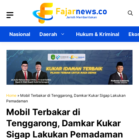
Langsung
ke
isi
Nasional
Daerah
Hukum & Kriminal
Ekon
Home
»
Mobil Terbakar di Tenggarong, Damkar Kukar Sigap Lakukan
Pemadaman
Mobil Terbakar di
Tenggarong, Damkar Kukar
Sigap Lakukan Pemadaman