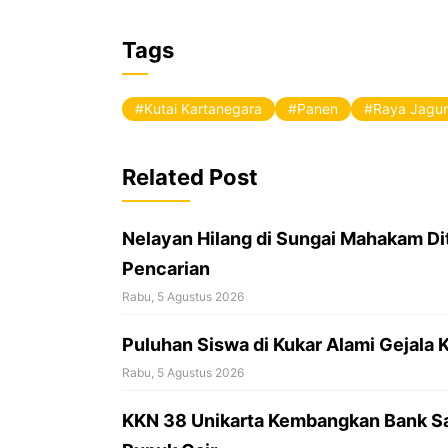
F
a
Tags
c
e
Kutai Kartanegara
Panen
Raya Jagu
b
o
Related Post
o
k
Nelayan Hilang di Sungai Mahakam Di
Pencarian
Rabu, 5 Agustus 2026
Puluhan Siswa di Kukar Alami Gejal
Rabu, 5 Agustus 2026
KKN 38 Unikarta Kembangkan Bank S