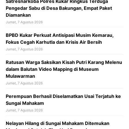
k
Satresnarkoba Polres Kukar Ringkus Terduga
Pengedar Sabu di Desa Bakungan, Empat Paket
Diamankan
Jumat, 7 Agustus 2026
BPBD Kukar Perkuat Antisipasi Musim Kemarau,
Fokus Cegah Karhutla dan Krisis Air Bersih
Jumat, 7 Agustus 2026
Ratusan Warga Saksikan Kisah Putri Karang Melenu
dalam Balutan Video Mapping di Museum
Mulawarman
Jumat, 7 Agustus 2026
Perempuan Berhasil Diselamatkan Usai Terjatuh ke
Sungai Mahakam
Jumat, 7 Agustus 2026
Nelayan Hilang di Sungai Mahakam Ditemukan