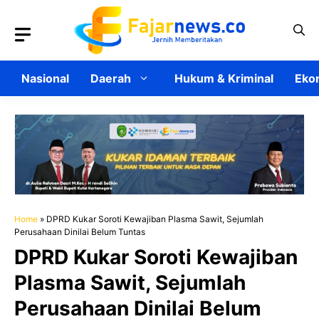
Langsung
ke
isi
Nasional
Daerah
Hukum & Kriminal
Ekon
Home
»
DPRD Kukar Soroti Kewajiban Plasma Sawit, Sejumlah
Perusahaan Dinilai Belum Tuntas
DPRD Kukar Soroti Kewajiban
Plasma Sawit, Sejumlah
Perusahaan Dinilai Belum