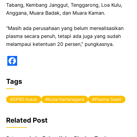
Tabang, Kembang Janggut, Tenggarong, Loa Kulu,
Anggana, Muara Badak, dan Muara Kaman.
“Masih ada perusahaan yang belum merealisasikan
plasma secara penuh, tetapi ada juga yang sudah
melampaui ketentuan 20 persen,” pungkasnya.
F
a
Tags
c
e
DPRD Kukar
Kutai Kartanegara
Plasma Sawit
b
o
Related Post
o