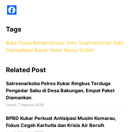
F
a
Tags
c
Buka Puasa Bersama
Ustaz Dery Sulaiman
Ustaz Sakir
e
Daulay
Wakil Bupati Kukar Rendy Solihin
b
o
Related Post
o
k
Satresnarkoba Polres Kukar Ringkus Terduga
Pengedar Sabu di Desa Bakungan, Empat Paket
Diamankan
Jumat, 7 Agustus 2026
BPBD Kukar Perkuat Antisipasi Musim Kemarau,
Fokus Cegah Karhutla dan Krisis Air Bersih