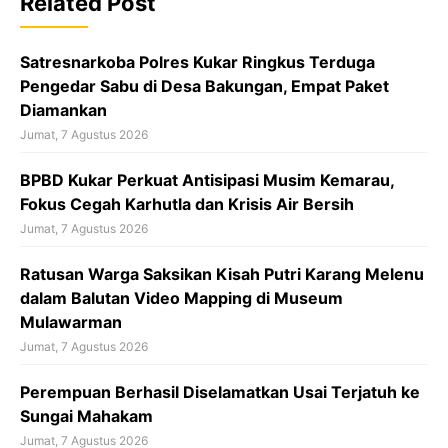
o
Related Post
k
Satresnarkoba Polres Kukar Ringkus Terduga
Pengedar Sabu di Desa Bakungan, Empat Paket
Diamankan
Jumat, 7 Agustus 2026
BPBD Kukar Perkuat Antisipasi Musim Kemarau,
Fokus Cegah Karhutla dan Krisis Air Bersih
Jumat, 7 Agustus 2026
Ratusan Warga Saksikan Kisah Putri Karang Melenu
dalam Balutan Video Mapping di Museum
Mulawarman
Jumat, 7 Agustus 2026
Perempuan Berhasil Diselamatkan Usai Terjatuh ke
Sungai Mahakam
Jumat, 7 Agustus 2026