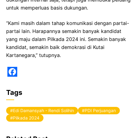
untuk memperluas basis dukungan.
“Kami masih dalam tahap komunikasi dengan partai-
partai lain. Harapannya semakin banyak kandidat
yang maju dalam Pilkada 2024 ini. Semakin banyak
kandidat, semakin baik demokrasi di Kutai
Kartanegara,” tutupnya.
F
a
Tags
c
e
Edi Damansyah - Rendi Solihin
PDI Perjuangan
b
Pilkada 2024
o