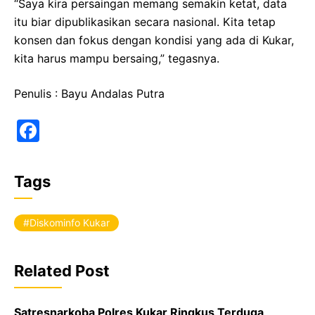
“Saya kira persaingan memang semakin ketat, data
itu biar dipublikasikan secara nasional. Kita tetap
konsen dan fokus dengan kondisi yang ada di Kukar,
kita harus mampu bersaing,” tegasnya.
Penulis : Bayu Andalas Putra
F
a
c
Tags
e
b
Diskominfo Kukar
o
o
Related Post
k
Satresnarkoba Polres Kukar Ringkus Terduga