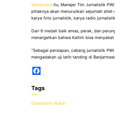
Sementara
itu, Manajer Tim Jurnalistik PW
pihaknya akan menurunkan sejumlah atlet-atl
karya foto jurnalistik, karya radio jurnalisti
Dari 6 medali baik emas, perak, dan perung
menargetkan bahwa Kaltim bisa menyabet 
“Sebagai persiapan, cabang jurnalistik PW
mengadakan uji latih tanding di Banjarmasi
F
a
Tags
c
e
Diskominfo Kukar
b