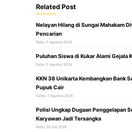
o
Related Post
o
k
Nelayan Hilang di Sungai Mahakam Di
Pencarian
Rabu, 5 Agustus 2026
Puluhan Siswa di Kukar Alami Gejal
Rabu, 5 Agustus 2026
KKN 38 Unikarta Kembangkan Bank S
Pupuk Cair
Sabtu, 1 Agustus 2026
Polisi Ungkap Dugaan Penggelapan So
Karyawan Jadi Tersangka
Rabu, 29 Juli 2026