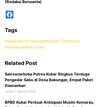
(Redaksi Benuanta)
F
a
Tags
c
Headline
Isran Noor
Kalimantan Timur
Kutai
e
Kartanegara
Pertanian
b
o
Related Post
o
k
Satresnarkoba Polres Kukar Ringkus Terduga
Pengedar Sabu di Desa Bakungan, Empat Paket
Diamankan
Jumat, 7 Agustus 2026
BPBD Kukar Perkuat Antisipasi Musim Kemarau,