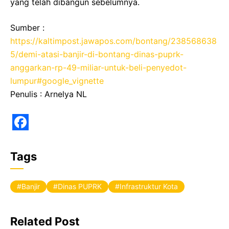
yang telah dibangun sebelumnya.
Sumber :
https://kaltimpost.jawapos.com/bontang/238568638
5/demi-atasi-banjir-di-bontang-dinas-puprk-
anggarkan-rp-49-miliar-untuk-beli-penyedot-
lumpur#google_vignette
Penulis : Arnelya NL
F
a
Tags
c
e
Banjir
Dinas PUPRK
Infrastruktur Kota
b
o
Related Post