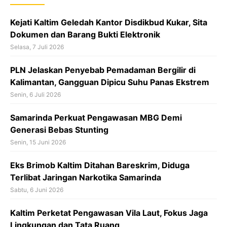
o
k
Kejati Kaltim Geledah Kantor Disdikbud Kukar, Sita
Dokumen dan Barang Bukti Elektronik
Selasa, 7 Juli 2026
PLN Jelaskan Penyebab Pemadaman Bergilir di
Kalimantan, Gangguan Dipicu Suhu Panas Ekstrem
Senin, 6 Juli 2026
Samarinda Perkuat Pengawasan MBG Demi
Generasi Bebas Stunting
Senin, 15 Juni 2026
Eks Brimob Kaltim Ditahan Bareskrim, Diduga
Terlibat Jaringan Narkotika Samarinda
Sabtu, 6 Juni 2026
Kaltim Perketat Pengawasan Vila Laut, Fokus Jaga
Lingkungan dan Tata Ruang