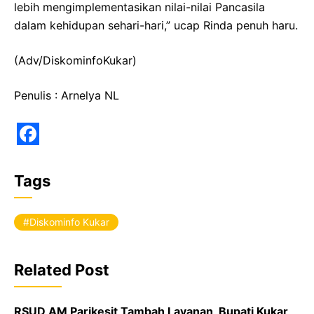
lebih mengimplementasikan nilai-nilai Pancasila
dalam kehidupan sehari-hari,” ucap Rinda penuh haru.
(Adv/DiskominfoKukar)
Penulis : Arnelya NL
F
a
Tags
c
e
Diskominfo Kukar
b
o
Related Post
o
k
RSUD AM Parikesit Tambah Layanan, Bupati Kukar