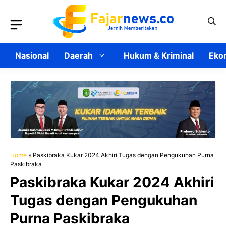
Langsung
ke
isi
Nasional
Daerah
Hukum & Kriminal
Ekon
Home
»
Paskibraka Kukar 2024 Akhiri Tugas dengan Pengukuhan Purna
Paskibraka
Paskibraka Kukar 2024 Akhiri
Tugas dengan Pengukuhan
Purna Paskibraka