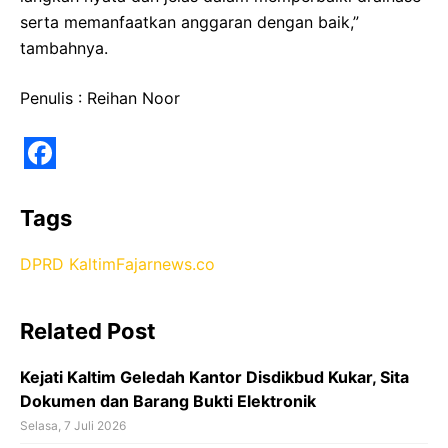
serta memanfaatkan anggaran dengan baik,”
tambahnya.
Penulis : Reihan Noor
F
a
Tags
c
DPRD Kaltim
Fajarnews.co
e
b
Related Post
o
o
Kejati Kaltim Geledah Kantor Disdikbud Kukar, Sita
k
Dokumen dan Barang Bukti Elektronik
Selasa, 7 Juli 2026