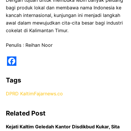
Dengan tujuan untuk membuka lebih banyak peluang
bagi produk lokal dan membawa nama Indonesia ke
kancah internasional, kunjungan ini menjadi langkah
awal dalam mewujudkan cita-cita besar bagi industri
cokelat di Kalimantan Timur.
Penulis : Reihan Noor
F
a
Tags
c
DPRD Kaltim
Fajarnews.co
e
b
Related Post
o
o
Kejati Kaltim Geledah Kantor Disdikbud Kukar, Sita