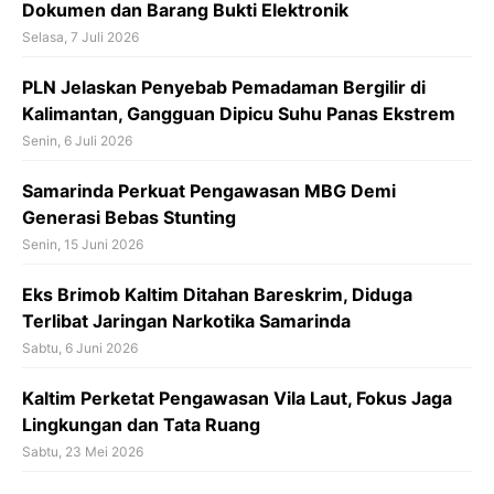
k
Dokumen dan Barang Bukti Elektronik
Selasa, 7 Juli 2026
PLN Jelaskan Penyebab Pemadaman Bergilir di
Kalimantan, Gangguan Dipicu Suhu Panas Ekstrem
Senin, 6 Juli 2026
Samarinda Perkuat Pengawasan MBG Demi
Generasi Bebas Stunting
Senin, 15 Juni 2026
Eks Brimob Kaltim Ditahan Bareskrim, Diduga
Terlibat Jaringan Narkotika Samarinda
Sabtu, 6 Juni 2026
Kaltim Perketat Pengawasan Vila Laut, Fokus Jaga
Lingkungan dan Tata Ruang
Sabtu, 23 Mei 2026