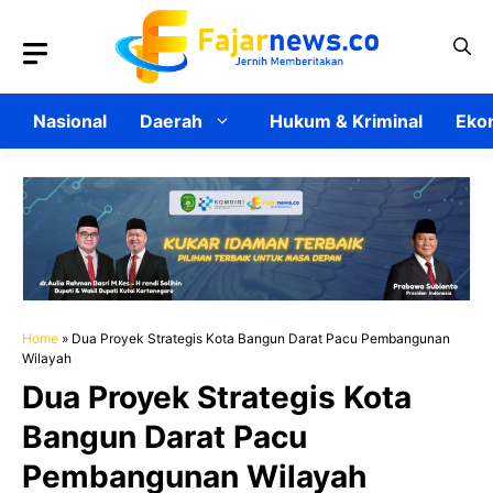
Langsung
ke
isi
Nasional
Daerah
Hukum & Kriminal
Ekon
Home
»
Dua Proyek Strategis Kota Bangun Darat Pacu Pembangunan
Wilayah
Dua Proyek Strategis Kota
Bangun Darat Pacu
Pembangunan Wilayah