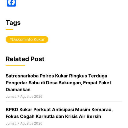
F
a
c
Tags
e
b
Diskominfo Kukar
o
o
Related Post
k
Satresnarkoba Polres Kukar Ringkus Terduga
Pengedar Sabu di Desa Bakungan, Empat Paket
Diamankan
Jumat, 7 Agustus 2026
BPBD Kukar Perkuat Antisipasi Musim Kemarau,
Fokus Cegah Karhutla dan Krisis Air Bersih
Jumat, 7 Agustus 2026