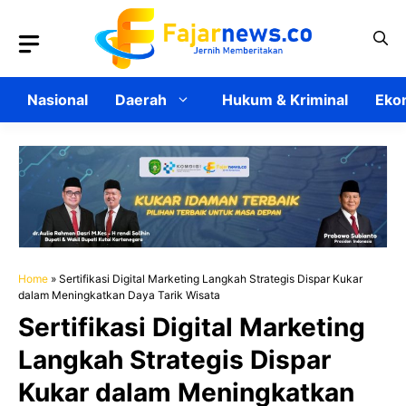
Langsung
ke
isi
Nasional
Daerah
Hukum & Kriminal
Ekon
Home
»
Sertifikasi Digital Marketing Langkah Strategis Dispar Kukar
dalam Meningkatkan Daya Tarik Wisata
Sertifikasi Digital Marketing
Langkah Strategis Dispar
Kukar dalam Meningkatkan