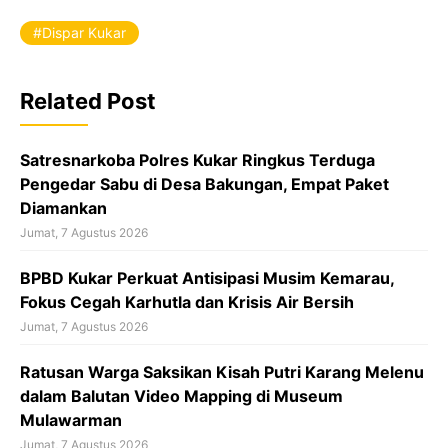
c
e
Dispar Kukar
b
o
Related Post
o
k
Satresnarkoba Polres Kukar Ringkus Terduga
Pengedar Sabu di Desa Bakungan, Empat Paket
Diamankan
Jumat, 7 Agustus 2026
BPBD Kukar Perkuat Antisipasi Musim Kemarau,
Fokus Cegah Karhutla dan Krisis Air Bersih
Jumat, 7 Agustus 2026
Ratusan Warga Saksikan Kisah Putri Karang Melenu
dalam Balutan Video Mapping di Museum
Mulawarman
Jumat, 7 Agustus 2026