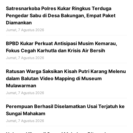
o
Satresnarkoba Polres Kukar Ringkus Terduga
k
Pengedar Sabu di Desa Bakungan, Empat Paket
Diamankan
Jumat, 7 Agustus 2026
BPBD Kukar Perkuat Antisipasi Musim Kemarau,
Fokus Cegah Karhutla dan Krisis Air Bersih
Jumat, 7 Agustus 2026
Ratusan Warga Saksikan Kisah Putri Karang Melenu
dalam Balutan Video Mapping di Museum
Mulawarman
Jumat, 7 Agustus 2026
Perempuan Berhasil Diselamatkan Usai Terjatuh ke
Sungai Mahakam
Jumat, 7 Agustus 2026