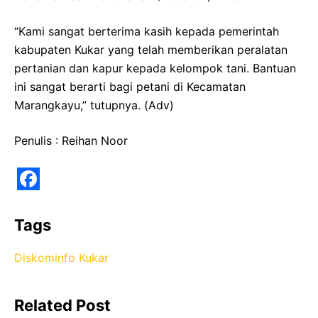
“Kami sangat berterima kasih kepada pemerintah
kabupaten Kukar yang telah memberikan peralatan
pertanian dan kapur kepada kelompok tani. Bantuan
ini sangat berarti bagi petani di Kecamatan
Marangkayu,” tutupnya. (Adv)
Penulis : Reihan Noor
F
a
Tags
c
Diskominfo Kukar
e
b
Related Post
o