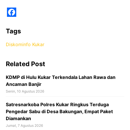
F
a
Tags
c
Diskominfo Kukar
e
b
Related Post
o
o
KDMP di Hulu Kukar Terkendala Lahan Rawa dan
k
Ancaman Banjir
Senin, 10 Agustus 2026
Satresnarkoba Polres Kukar Ringkus Terduga
Pengedar Sabu di Desa Bakungan, Empat Paket
Diamankan
Jumat, 7 Agustus 2026