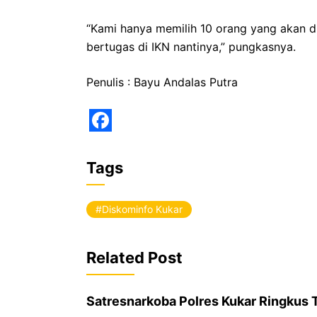
“Kami hanya memilih 10 orang yang akan d
bertugas di IKN nantinya,” pungkasnya.
Penulis : Bayu Andalas Putra
F
a
Tags
c
e
Diskominfo Kukar
b
o
Related Post
o
k
Satresnarkoba Polres Kukar Ringkus 