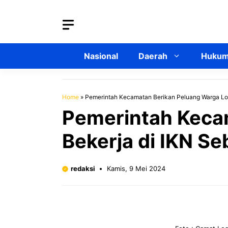
Langsung
ke
isi
Nasional
Daerah
Hukum 
Home
»
Pemerintah Kecamatan Berikan Peluang Warga Loa
Pemerintah Keca
Bekerja di IKN Se
redaksi
Kamis, 9 Mei 2024