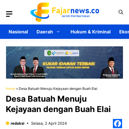
Langsung
ke
isi
Nasional
Daerah
Hukum & Kriminal
Ekon
Home
»
Desa Batuah Menuju Kejayaan dengan Buah Elai
Desa Batuah Menuju
Kejayaan dengan Buah Elai
redaksi
Selasa, 2 April 2024