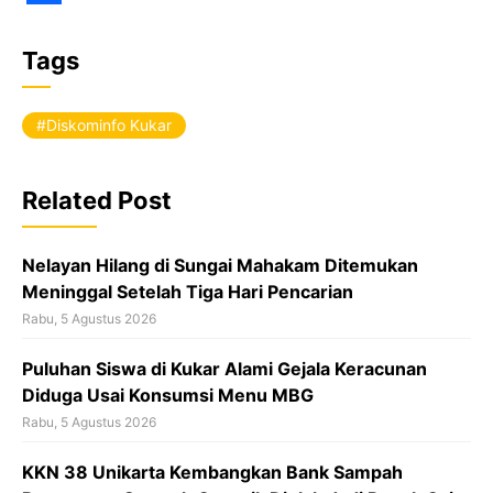
F
a
Tags
c
e
Diskominfo Kukar
b
o
Related Post
o
k
Nelayan Hilang di Sungai Mahakam Ditemukan
Meninggal Setelah Tiga Hari Pencarian
Rabu, 5 Agustus 2026
Puluhan Siswa di Kukar Alami Gejala Keracunan
Diduga Usai Konsumsi Menu MBG
Rabu, 5 Agustus 2026
KKN 38 Unikarta Kembangkan Bank Sampah