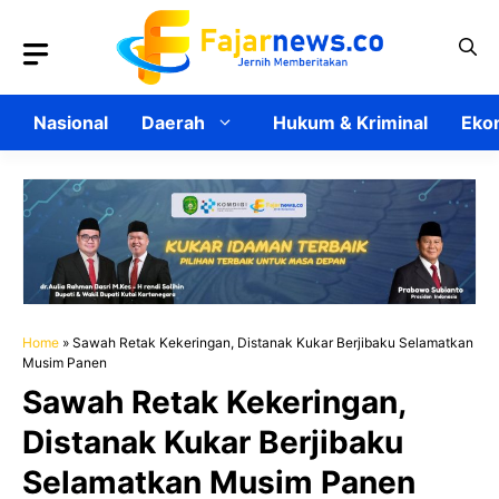
Langsung
ke
isi
Nasional
Daerah
Hukum & Kriminal
Ekon
Home
»
Sawah Retak Kekeringan, Distanak Kukar Berjibaku Selamatkan
Musim Panen
Sawah Retak Kekeringan,
Distanak Kukar Berjibaku
Selamatkan Musim Panen