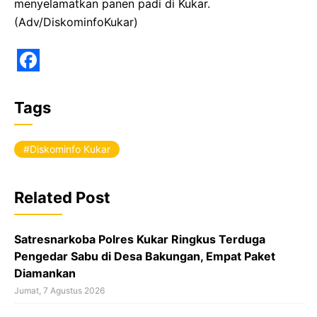
menyelamatkan panen padi di Kukar.
(Adv/DiskominfoKukar)
F
a
Tags
c
e
Diskominfo Kukar
b
o
Related Post
o
k
Satresnarkoba Polres Kukar Ringkus Terduga
Pengedar Sabu di Desa Bakungan, Empat Paket
Diamankan
Jumat, 7 Agustus 2026